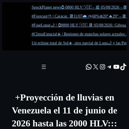
SpockPlanet news⌚ 0800 HLV 🇻🇪 - 📰 05/08/2026 - 📆 217 ⬆
#Forecast⛅ | Caracas: 📆11/07🌧️ ⛈️60%❄️20°🔥29° - 📆12/
#FaseLunar🌙 | ⌚0800 HLV 🇻🇪 📆 05/08/2026: Gibosa Meng
#ClimaEspacial☀️ | Regiones de manchas solares actuales:☀️A
Un eclipse total de Sol☀️, otro parcial de Luna🌙 y las Persei
Skip
to
WhatsApp
X
Instagram
Telegra
YouT
Ti
content
+Proyección de lluvias en
Venezuela el 11 de junio de
2026 hasta las 2000 HLV:::