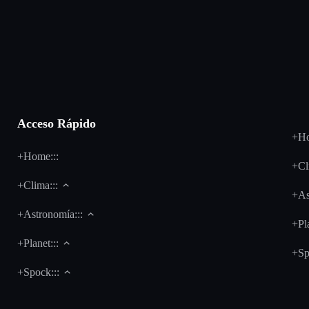
Acceso Rápido
+Ho
+Home:::
+Cl
+Clima:::
+As
+Astronomía:::
+Pla
+Planet:::
+Sp
+Spock:::