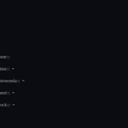
me:::
ima:::
tronomía:::
net:::
ock:::