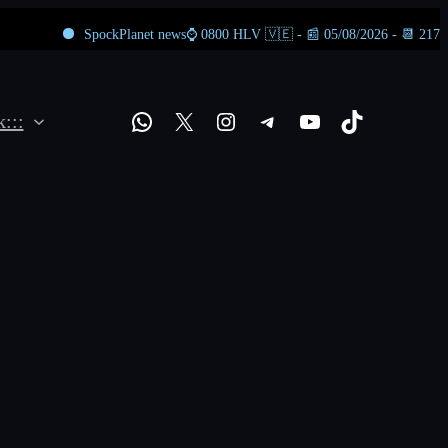
SpockPlanet news⌚ 0800 HLV 🇻🇪 - 📰 05/08/2026 - 📆 217 ⬆️ 148 ⬇
WhatsApp
X
Instagram
Telegram
YouTube
TikTok
:::