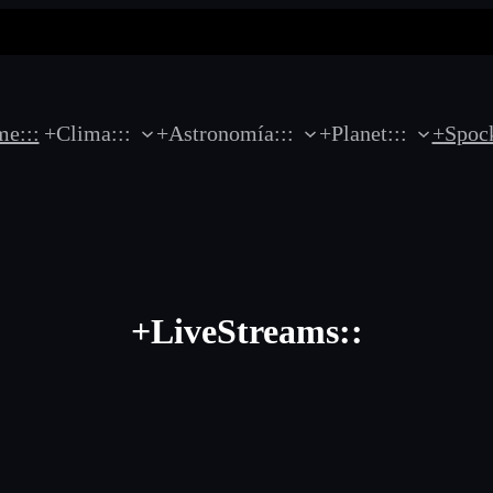
e:::
+Clima:::
+Astronomía:::
+Planet:::
+Spock
+LiveStreams::