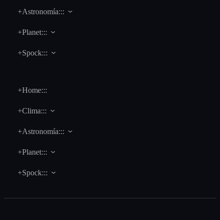
+Astronomía:::
+Planet:::
+Spock:::
+Home:::
+Clima:::
+Astronomía:::
+Planet:::
+Spock:::