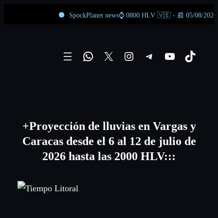
SpockPlanet news⌚ 0800 HLV 🇻🇪 - 📰 05/08/2026 - 📆
Skip
to
WhatsApp
X
Instagram
Telegram
YouTube
TikTok
content
+Proyección de lluvias en Vargas y
Caracas desde el 6 al 12 de julio de
2026 hasta las 2000 HLV:::