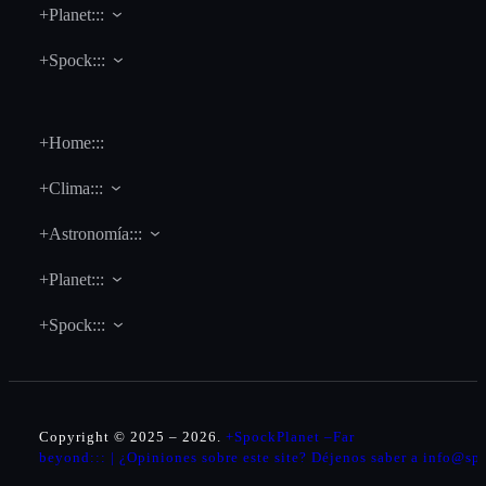
+Planet:::
+Spock:::
+Home:::
+Clima:::
+Astronomía:::
+Planet:::
+Spock:::
Copyright © 2025 – 2026.
+SpockPlanet –Far
beyond::: | ¿Opiniones sobre este site? Déjenos saber a info@s