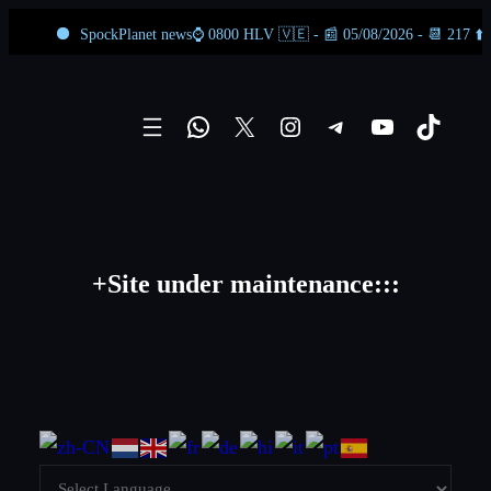
SpockPlanet news⌚ 0800 HLV 🇻🇪 - 📰 05/08/2026 - 📆 217 ⬆️ 148 ⬇️
Skip
to
WhatsApp
X
Instagram
Telegram
YouTube
TikTok
content
+Site under maintenance:::