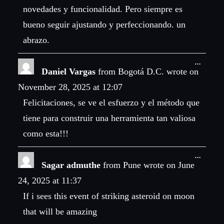
novedades y funcionalidad. Pero siempre es
bueno seguir ajustando y perfeccionando. un
abrazo.
Toggle
…
this
Daniel Vargas
from
Bogotá D.C.
wrote on
metabo
November 28, 2025
at
12:07
Felicitaciones, se ve el esfuerzo y el método que
tiene para construir una herramienta tan valiosa
como esta!!!
Toggle
…
this
Sagar admuthe
from
Pune
wrote on
June
metabo
24, 2025
at
11:37
If i sees this event of striking asteroid on moon
that will be amazing